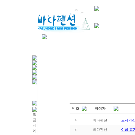
번호
작성자
4
바다펜션
오시기전
3
바다펜션
여름 휴