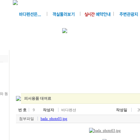
피서용품 대여료
번 호
9
작성자
바다펜션
작성일
2
첨부파일
bada_photo03.jpg