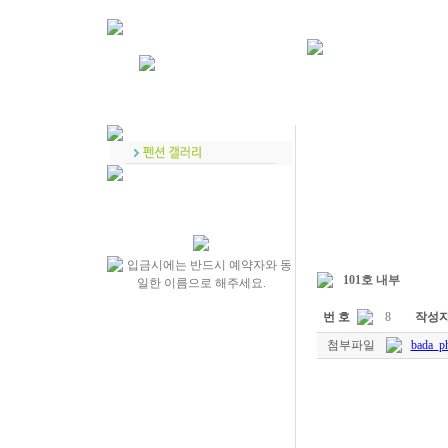
101호 내부
번 호
8
작성
첨부파일
bada_ph