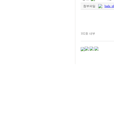
첨부파일
bada_ph
102호 내부