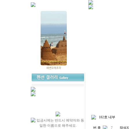
102호 내부
번 호
7
작성