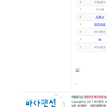
8
지형엄마
7
이기종
6
지훈서
5
영천대표
4
바다펜션
3
gg
2
바다펜션