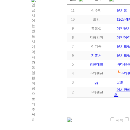
11
신수민
문의요
10
으앙
12/28
9
홍요섭
예약문
8
지형엄마
예약이여
7
이기종
문의드립
6
지훈서
문의드
5
영천대표
바다펜션
4
바다펜션
바다펜
3
gg
6/18
게시판에
2
바다펜션
우
제목